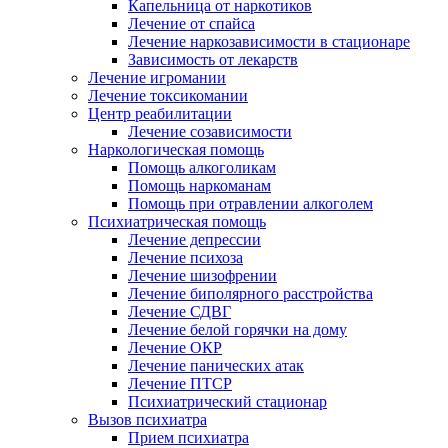
Капельница от наркотиков
Лечение от спайса
Лечение наркозависимости в стационаре
Зависимость от лекарств
Лечение игромании
Лечение токсикомании
Центр реабилитации
Лечение созависимости
Наркологическая помощь
Помощь алкоголикам
Помощь наркоманам
Помощь при отравлении алкоголем
Психиатрическая помощь
Лечение депрессии
Лечение психоза
Лечение шизофрении
Лечение биполярного расстройства
Лечение СДВГ
Лечение белой горячки на дому
Лечение ОКР
Лечение панических атак
Лечение ПТСР
Психиатрический стационар
Вызов психиатра
Прием психиатра