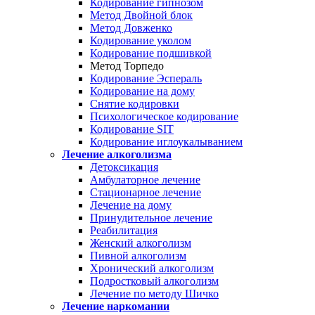
Кодирование гипнозом
Метод Двойной блок
Метод Довженко
Кодирование уколом
Кодирование подшивкой
Метод Торпедо
Кодирование Эспераль
Кодирование на дому
Снятие кодировки
Психологическое кодирование
Кодирование SIT
Кодирование иглоукалыванием
Лечение алкоголизма
Детоксикация
Амбулаторное лечение
Стационарное лечение
Лечение на дому
Принудительное лечение
Реабилитация
Женский алкоголизм
Пивной алкоголизм
Хронический алкоголизм
Подростковый алкоголизм
Лечение по методу Шичко
Лечение наркомании