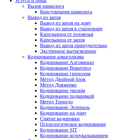
Услуги и цены
Вызов нарколога
Консультация нарколога
Вывод из запоя
Вывод из запоя на дому
Вывод из запоя в стационаре
Капельница от похмелья
Капельница от запоя
Вывод из запоя принудительно
Экстренное вытрезвление
Кодирование алкоголизма
Кодирование Алгоминал
Кодирование Вивитрол
Кодирование гипнозом
Метод Двойной блок
Метод Довженко
Кодирование уколом
Кодирование подшивкой
Метод Торпедо
Кодирование Эспераль
Кодирование на дому
Снятие кодировки
Психологическое кодирование
Кодирование SIT
Кодирование иглоукалыванием