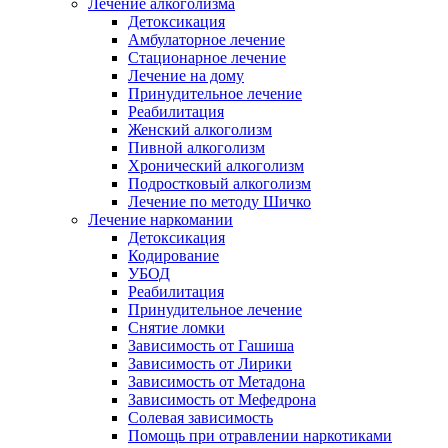
Лечение алкоголизма
Детоксикация
Амбулаторное лечение
Стационарное лечение
Лечение на дому
Принудительное лечение
Реабилитация
Женский алкоголизм
Пивной алкоголизм
Хронический алкоголизм
Подростковый алкоголизм
Лечение по методу Шичко
Лечение наркомании
Детоксикация
Кодирование
УБОД
Реабилитация
Принудительное лечение
Снятие ломки
Зависимость от Гашиша
Зависимость от Лирики
Зависимость от Метадона
Зависимость от Мефедрона
Солевая зависимость
Помощь при отравлении наркотиками