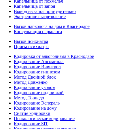
Капельница от похмелья
Капельница от запоя
Вывод из запоя принудительно
Экстренное вытрезвление
Вызов нарколога на дом в Краснодаре
Консультация нарколога
Вызов психиатра
Прием психиатра
Кодировка от алкоголизма в Краснодаре
Кодирование Алгоминал
Кодирование Вивитрол
Кодирование гипнозом
Метод Двойной блок
Метод Довженко
Кодирование уколом
Кодирование подшивкой
Метод Торпедо
Кодирование Эспераль
Кодирование на дому
Снятие кодировки
Психологическое кодирование
Кодирование SIT
Кодирование иглоукалыванием