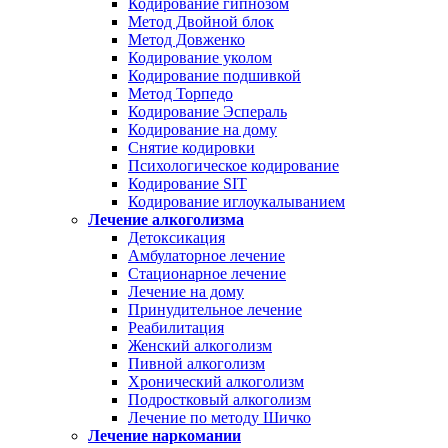
Кодирование гипнозом
Метод Двойной блок
Метод Довженко
Кодирование уколом
Кодирование подшивкой
Метод Торпедо
Кодирование Эспераль
Кодирование на дому
Снятие кодировки
Психологическое кодирование
Кодирование SIT
Кодирование иглоукалыванием
Лечение алкоголизма
Детоксикация
Амбулаторное лечение
Стационарное лечение
Лечение на дому
Принудительное лечение
Реабилитация
Женский алкоголизм
Пивной алкоголизм
Хронический алкоголизм
Подростковый алкоголизм
Лечение по методу Шичко
Лечение наркомании