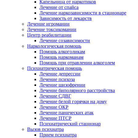
Капельница от наркотиков
Лечение от спайса
Лечение наркозависимости в стационаре
Зависимость от лекарств
Лечение игромании
Лечение токсикомании
Центр реабилитации
Лечение созависимости
Наркологическая помощь
Помощь алкоголикам
Помощь наркоманам
Помощь при отравлении алкоголем
Психиатрическая помощь
Лечение депрессии
Лечение психоза
Лечение шизофрении
Лечение биполярного расстройства
Лечение СДВГ
Лечение белой горячки на дому
Лечение ОКР
Лечение панических атак
Лечение ПТСР
Психиатрический стационар
Вызов психиатра
Прием психиатра