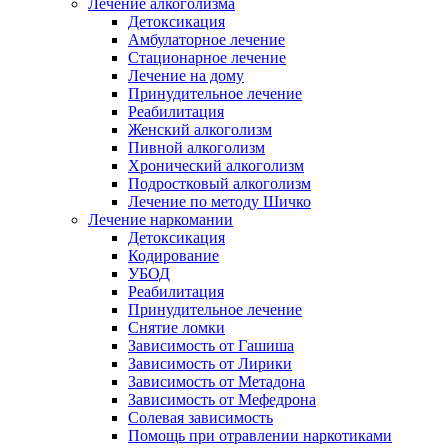
Лечение алкоголизма
Детоксикация
Амбулаторное лечение
Стационарное лечение
Лечение на дому
Принудительное лечение
Реабилитация
Женский алкоголизм
Пивной алкоголизм
Хронический алкоголизм
Подростковый алкоголизм
Лечение по методу Шичко
Лечение наркомании
Детоксикация
Кодирование
УБОД
Реабилитация
Принудительное лечение
Снятие ломки
Зависимость от Гашиша
Зависимость от Лирики
Зависимость от Метадона
Зависимость от Мефедрона
Солевая зависимость
Помощь при отравлении наркотиками