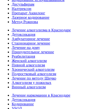
Дисульфирам
Налтрексон
Препарат Аквилонг
Лазерное кодирование
Метод Рожнова
Лечение алкоголизма в Краснодаре
Детоксикация
Амбулаторное лечение
Стационарное лечение
Лечение на дому
Принудительное лечение
Реабилитация
Женский алкоголизм
Пивной алкоголизм
Хронический алкоголизм
Подростковый алкоголизм
Лечение по методу Шичко
Алкоголизм у пожилых
Винный алкоголизм
Лечение наркомании в Краснодаре
Детоксикация
Кодирование
УБОД