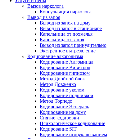
Услуги и цены
Вызов нарколога
Консультация нарколога
Вывод из запоя
Вывод из запоя на дому
Вывод из запоя в стационаре
Капельница от похмелья
Капельница от запоя
Вывод из запоя принудительно
Экстренное вытрезвление
Кодирование алкоголизма
Кодирование Алгоминал
Кодирование Вивитрол
Кодирование гипнозом
Метод Двойной блок
Метод Довженко
Кодирование уколом
Кодирование подшивкой
Метод Торпедо
Кодирование Эспераль
Кодирование на дому
Снятие кодировки
Психологическое кодирование
Кодирование SIT
Кодирование иглоукалыванием