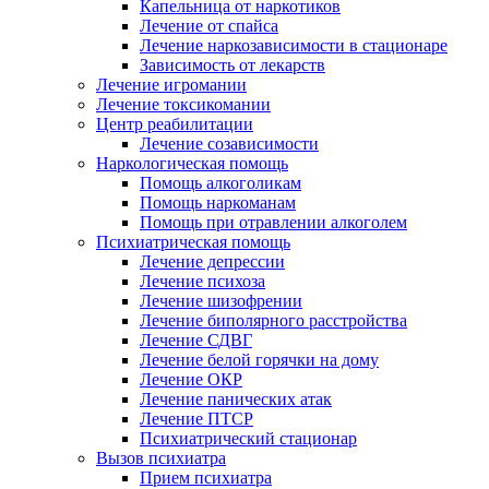
Капельница от наркотиков
Лечение от спайса
Лечение наркозависимости в стационаре
Зависимость от лекарств
Лечение игромании
Лечение токсикомании
Центр реабилитации
Лечение созависимости
Наркологическая помощь
Помощь алкоголикам
Помощь наркоманам
Помощь при отравлении алкоголем
Психиатрическая помощь
Лечение депрессии
Лечение психоза
Лечение шизофрении
Лечение биполярного расстройства
Лечение СДВГ
Лечение белой горячки на дому
Лечение ОКР
Лечение панических атак
Лечение ПТСР
Психиатрический стационар
Вызов психиатра
Прием психиатра