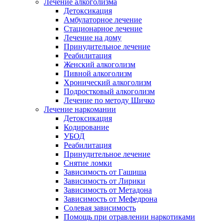
Лечение алкоголизма
Детоксикация
Амбулаторное лечение
Стационарное лечение
Лечение на дому
Принудительное лечение
Реабилитация
Женский алкоголизм
Пивной алкоголизм
Хронический алкоголизм
Подростковый алкоголизм
Лечение по методу Шичко
Лечение наркомании
Детоксикация
Кодирование
УБОД
Реабилитация
Принудительное лечение
Снятие ломки
Зависимость от Гашиша
Зависимость от Лирики
Зависимость от Метадона
Зависимость от Мефедрона
Солевая зависимость
Помощь при отравлении наркотиками