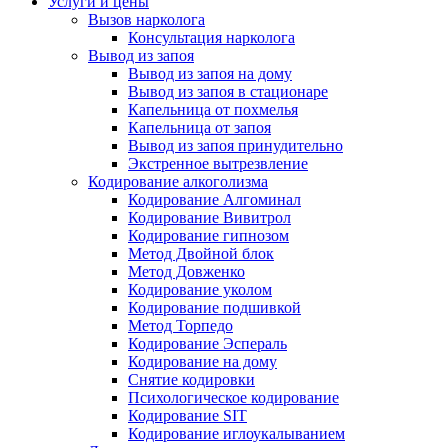
Услуги и цены
Вызов нарколога
Консультация нарколога
Вывод из запоя
Вывод из запоя на дому
Вывод из запоя в стационаре
Капельница от похмелья
Капельница от запоя
Вывод из запоя принудительно
Экстренное вытрезвление
Кодирование алкоголизма
Кодирование Алгоминал
Кодирование Вивитрол
Кодирование гипнозом
Метод Двойной блок
Метод Довженко
Кодирование уколом
Кодирование подшивкой
Метод Торпедо
Кодирование Эспераль
Кодирование на дому
Снятие кодировки
Психологическое кодирование
Кодирование SIT
Кодирование иглоукалыванием