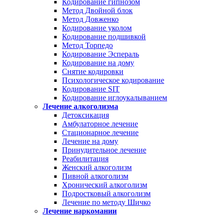
Кодирование гипнозом
Метод Двойной блок
Метод Довженко
Кодирование уколом
Кодирование подшивкой
Метод Торпедо
Кодирование Эспераль
Кодирование на дому
Снятие кодировки
Психологическое кодирование
Кодирование SIT
Кодирование иглоукалыванием
Лечение алкоголизма
Детоксикация
Амбулаторное лечение
Стационарное лечение
Лечение на дому
Принудительное лечение
Реабилитация
Женский алкоголизм
Пивной алкоголизм
Хронический алкоголизм
Подростковый алкоголизм
Лечение по методу Шичко
Лечение наркомании