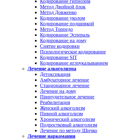
Кодирование гипнозом
Метод Двойной блок
Метод Довженко
Кодирование уколом
Кодирование подшивкой
Метод Торпедо
Кодирование Эспераль
Кодирование на дому
Снятие кодировки
Психологическое кодирование
Кодирование SIT
Кодирование иглоукалыванием
Лечение алкоголизма
Детоксикация
Амбулаторное лечение
Стационарное лечение
Лечение на дому
Принудительное лечение
Реабилитация
Женский алкоголизм
Пивной алкоголизм
Хронический алкоголизм
Подростковый алкоголизм
Лечение по методу Шичко
Лечение наркомании