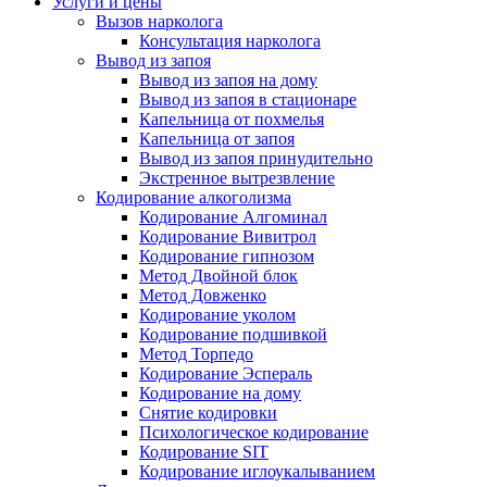
Услуги и цены
Вызов нарколога
Консультация нарколога
Вывод из запоя
Вывод из запоя на дому
Вывод из запоя в стационаре
Капельница от похмелья
Капельница от запоя
Вывод из запоя принудительно
Экстренное вытрезвление
Кодирование алкоголизма
Кодирование Алгоминал
Кодирование Вивитрол
Кодирование гипнозом
Метод Двойной блок
Метод Довженко
Кодирование уколом
Кодирование подшивкой
Метод Торпедо
Кодирование Эспераль
Кодирование на дому
Снятие кодировки
Психологическое кодирование
Кодирование SIT
Кодирование иглоукалыванием