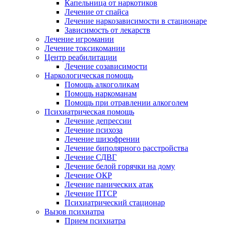
Капельница от наркотиков
Лечение от спайса
Лечение наркозависимости в стационаре
Зависимость от лекарств
Лечение игромании
Лечение токсикомании
Центр реабилитации
Лечение созависимости
Наркологическая помощь
Помощь алкоголикам
Помощь наркоманам
Помощь при отравлении алкоголем
Психиатрическая помощь
Лечение депрессии
Лечение психоза
Лечение шизофрении
Лечение биполярного расстройства
Лечение СДВГ
Лечение белой горячки на дому
Лечение ОКР
Лечение панических атак
Лечение ПТСР
Психиатрический стационар
Вызов психиатра
Прием психиатра