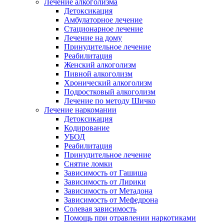
Лечение алкоголизма
Детоксикация
Амбулаторное лечение
Стационарное лечение
Лечение на дому
Принудительное лечение
Реабилитация
Женский алкоголизм
Пивной алкоголизм
Хронический алкоголизм
Подростковый алкоголизм
Лечение по методу Шичко
Лечение наркомании
Детоксикация
Кодирование
УБОД
Реабилитация
Принудительное лечение
Снятие ломки
Зависимость от Гашиша
Зависимость от Лирики
Зависимость от Метадона
Зависимость от Мефедрона
Солевая зависимость
Помощь при отравлении наркотиками