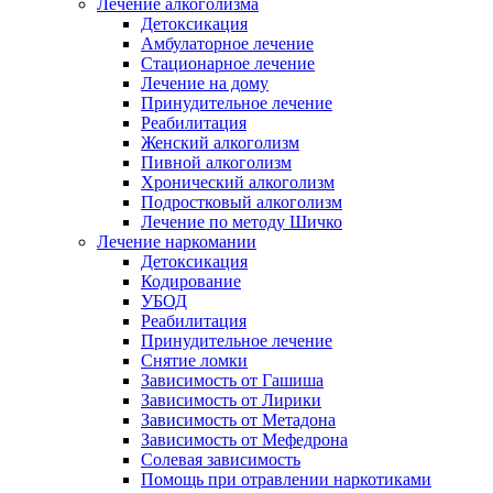
Лечение алкоголизма
Детоксикация
Амбулаторное лечение
Стационарное лечение
Лечение на дому
Принудительное лечение
Реабилитация
Женский алкоголизм
Пивной алкоголизм
Хронический алкоголизм
Подростковый алкоголизм
Лечение по методу Шичко
Лечение наркомании
Детоксикация
Кодирование
УБОД
Реабилитация
Принудительное лечение
Снятие ломки
Зависимость от Гашиша
Зависимость от Лирики
Зависимость от Метадона
Зависимость от Мефедрона
Солевая зависимость
Помощь при отравлении наркотиками