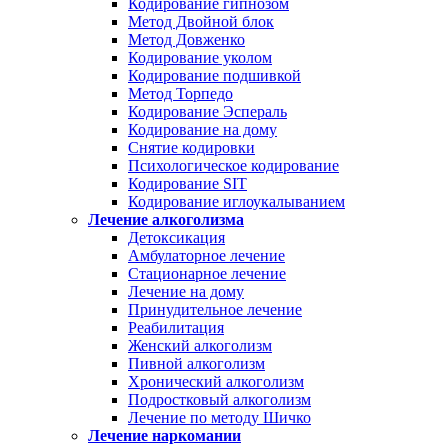
Кодирование гипнозом
Метод Двойной блок
Метод Довженко
Кодирование уколом
Кодирование подшивкой
Метод Торпедо
Кодирование Эспераль
Кодирование на дому
Снятие кодировки
Психологическое кодирование
Кодирование SIT
Кодирование иглоукалыванием
Лечение алкоголизма
Детоксикация
Амбулаторное лечение
Стационарное лечение
Лечение на дому
Принудительное лечение
Реабилитация
Женский алкоголизм
Пивной алкоголизм
Хронический алкоголизм
Подростковый алкоголизм
Лечение по методу Шичко
Лечение наркомании