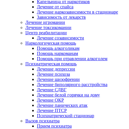
Капельница от наркотиков
Лечение от спайса
Лечение наркозависимости в стационаре
Зависимость от лекарств
Лечение игромании
Лечение токсикомании
Центр реабилитации
Лечение созависимости
Наркологическая помощь
Помощь алкоголикам
Помощь наркоманам
Помощь при отравлении алкоголем
Психиатрическая помощь
Лечение депрессии
Лечение психоза
Лечение шизофрении
Лечение биполярного расстройства
Лечение СДВГ
Лечение белой горячки на дому
Лечение ОКР
Лечение панических атак
Лечение ПТСР
Психиатрический стационар
Вызов психиатра
Прием психиатра