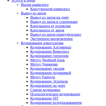
Услуги и цены
Вызов нарколога
Консультация нарколога
Вывод из запоя
Вывод из запоя на дому
Вывод из запоя в стационаре
Капельница от похмелья
Капельница от запоя
Вывод из запоя принудительно
Экстренное вытрезвление
Кодирование алкоголизма
Кодирование Алгоминал
Кодирование Вивитрол
Кодирование гипнозом
Метод Двойной блок
Метод Довженко
Кодирование уколом
Кодирование подшивкой
Метод Торпедо
Кодирование Эспераль
Кодирование на дому
Снятие кодировки
Психологическое кодирование
Кодирование SIT
Кодирование иглоукалыванием